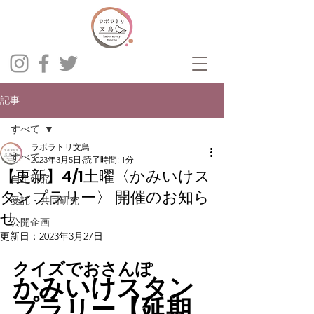
記事
すべて
ラボラトリ文鳥
すべて
2023年3月5日
読了時間: 1分
【更新】4/1土曜〈かみいけス
自主研究
タンプラリー〉 開催のお知ら
受託・共同研究
せ
公開企画
更新日：
2023年3月27日
クイズでおさんぽ
かみいけスタン
プラリー【延期