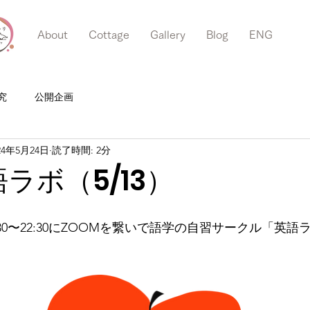
About
Cottage
Gallery
Blog
ENG
究
公開企画
24年5月24日
読了時間: 2分
語ラボ（5/13）
1:30〜22:30にZOOMを繋いで語学の自習サークル「英語